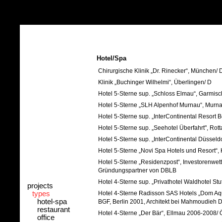
Hotel/Spa
Chirurgische Klinik „Dr. Rinecker“, München/ 
Klinik „Buchinger Wilhelmi“, Überlingen/ D
Hotel 5-Sterne sup. „Schloss Elmau“, Garmisc
Hotel 5-Sterne „SLH Alpenhof Murnau“, Murna
Hotel 5-Sterne sup. „InterContinental Resort
Hotel 5-Sterne sup. „Seehotel Überfahrt", Ro
Hotel 5-Sterne sup. „InterContinental Düsseldo
Hotel 5-Sterne „Novi Spa Hotels und Resort“, 
Hotel 5-Sterne „Residenzpost“, Investorenwe
Gründungspartner von DBLB
Hotel 4-Sterne sup. „Privathotel Waldhotel Stutt
projects
types
Hotel 4-Sterne Radisson SAS Hotels „Dom Aq
hotel-spa
BGF, Berlin 2001, Architekt bei Mahmoudieh 
restaurant
Hotel 4-Sterne „Der Bär“, Ellmau 2006-2008/ 
office